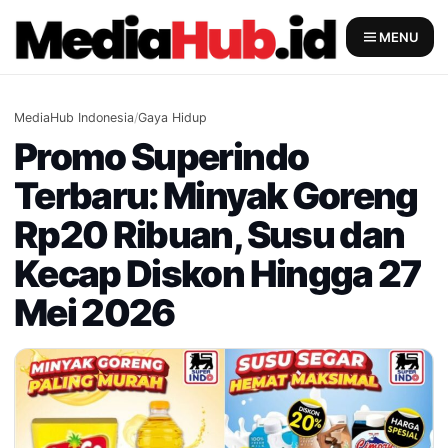
Skip
to
MENU
content
MediaHub Indonesia
/
Gaya Hidup
Promo Superindo
Terbaru: Minyak Goreng
Rp20 Ribuan, Susu dan
Kecap Diskon Hingga 27
Mei 2026