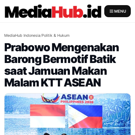
Skip
to
MENU
content
MediaHub Indonesia
/
Politik & Hukum
Prabowo Mengenakan
Barong Bermotif Batik
saat Jamuan Makan
Malam KTT ASEAN