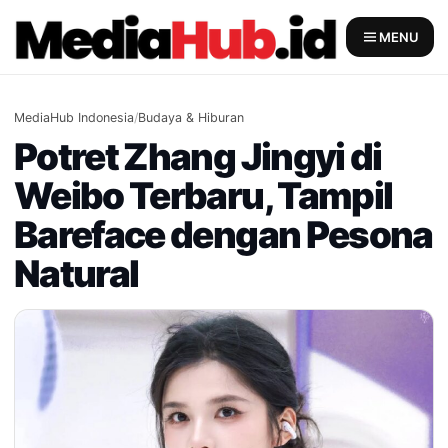
Skip
to
MENU
content
MediaHub Indonesia
/
Budaya & Hiburan
Potret Zhang Jingyi di
Weibo Terbaru, Tampil
Bareface dengan Pesona
Natural