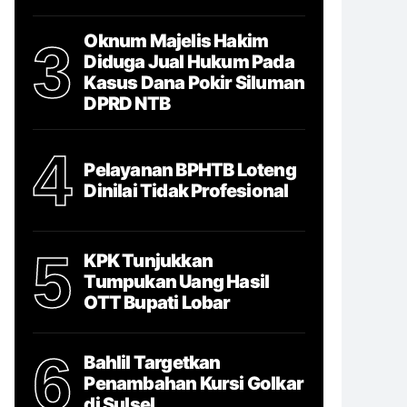
Oknum Majelis Hakim
3
Diduga Jual Hukum Pada
Kasus Dana Pokir Siluman
DPRD NTB
4
Pelayanan BPHTB Loteng
Dinilai Tidak Profesional
5
KPK Tunjukkan
Tumpukan Uang Hasil
OTT Bupati Lobar
6
Bahlil Targetkan
Penambahan Kursi Golkar
di Sulsel