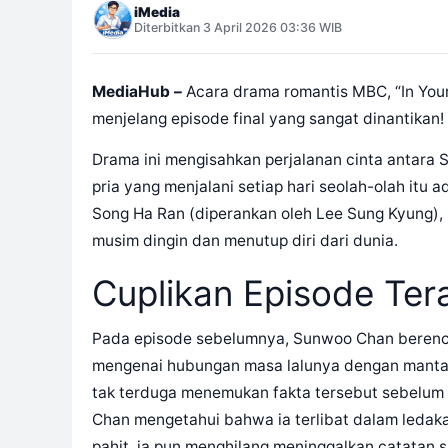
iMedia
Diterbitkan 3 April 2026 03:36 WIB
MediaHub –
Acara drama romantis MBC, “In Your
menjelang episode final yang sangat dinantikan!
Drama ini mengisahkan perjalanan cinta antara
pria yang menjalani setiap hari seolah-olah itu
Song Ha Ran (diperankan oleh Lee Sung Kyung),
musim dingin dan menutup diri dari dunia.
Cuplikan Episode Ter
Pada episode sebelumnya, Sunwoo Chan beren
mengenai hubungan masa lalunya dengan manta
tak terduga menemukan fakta tersebut sebelum 
Chan mengetahui bahwa ia terlibat dalam ledaka
pahit, ia pun menghilang meninggalkan catatan s