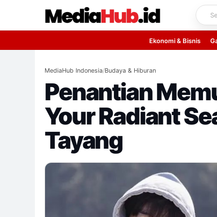
Skip
to
content
Ekonomi & Bisnis
G
MediaHub Indonesia
/
Budaya & Hiburan
Penantian Memun
Your Radiant Se
Tayang