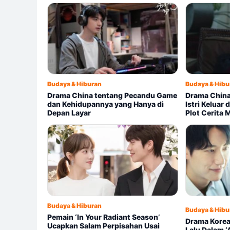
Budaya & Hiburan
Budaya & Hibu
Drama China tentang Pecandu Game
Drama China
dan Kehidupannya yang Hanya di
Istri Keluar
Depan Layar
Plot Cerita
Budaya & Hiburan
Budaya & Hibu
Pemain ‘In Your Radiant Season’
Drama Korea
Ucapkan Salam Perpisahan Usai
Lalu Dalam ‘