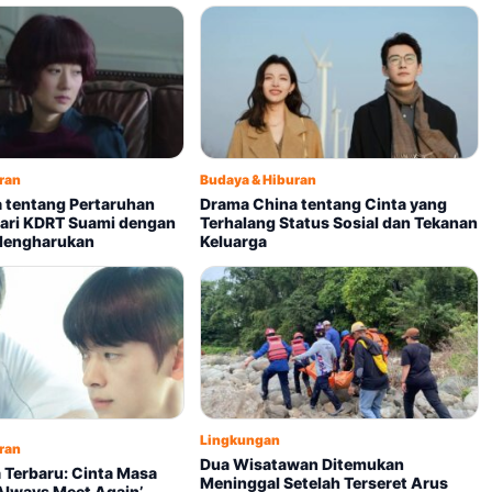
ran
Budaya & Hiburan
 tentang Pertaruhan
Drama China tentang Cinta yang
 dari KDRT Suami dengan
Terhalang Status Sosial dan Tekanan
 Mengharukan
Keluarga
Lingkungan
ran
Dua Wisatawan Ditemukan
 Terbaru: Cinta Masa
Meninggal Setelah Terseret Arus
Always Meet Again’