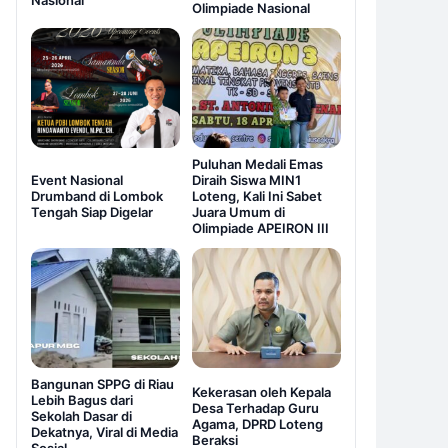
Nasional
Olimpiade Nasional
Puluhan Medali Emas
Event Nasional
Diraih Siswa MIN1
Drumband di Lombok
Loteng, Kali Ini Sabet
Tengah Siap Digelar
Juara Umum di
Olimpiade APEIRON III
Bangunan SPPG di Riau
Kekerasan oleh Kepala
Lebih Bagus dari
Desa Terhadap Guru
Sekolah Dasar di
Agama, DPRD Loteng
Dekatnya, Viral di Media
Beraksi