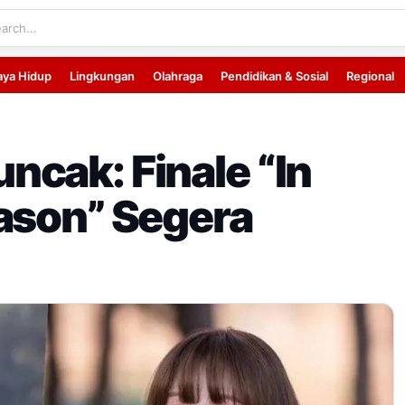
aya Hidup
Lingkungan
Olahraga
Pendidikan & Sosial
Regional
cak: Finale “In
ason” Segera