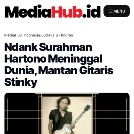
Skip
to
MENU
content
MediaHub Indonesia
/
Budaya & Hiburan
Ndank Surahman
Hartono Meninggal
Dunia, Mantan Gitaris
Stinky