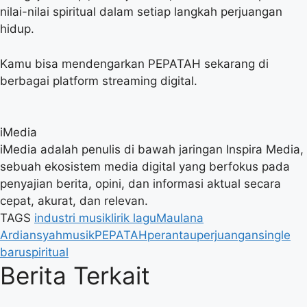
nilai-nilai spiritual dalam setiap langkah perjuangan
hidup.
Kamu bisa mendengarkan PEPATAH sekarang di
berbagai platform streaming digital.
iMedia
iMedia adalah penulis di bawah jaringan Inspira Media,
sebuah ekosistem media digital yang berfokus pada
penyajian berita, opini, dan informasi aktual secara
cepat, akurat, dan relevan.
TAGS
industri musik
lirik lagu
Maulana
Ardiansyah
musik
PEPATAH
perantau
perjuangan
single
baru
spiritual
Berita Terkait