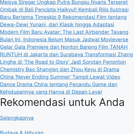
Meisya Siregar Ungkap Putra Bungsu Nyaris Terseret
Ombak di Bali
Pencipta Haikyu!! Kembali Rilis Ilustrasi
Baru Bertema Timeskip
9 Rekomendasi Film tentang
Dewa-Dewi Yunani, dari Klasik hingga Adaptasi
Modern
Film Baru Avatar: The Last Airbender Tayang
Bulan Ini, Indonesia Belum Masuk Jadwal
Movieverse
Gelar Gala Premiere dan Nonton Bareng Film TANAH
RUNTUH di Jakarta dan Surabaya
Transformasi Zhang
Linghe di ‘The Road to Glory’ Jadi Sorotan Penonton
Chemistry Bao Shang’en dan Zhou Keyu di Drama
China ‘Never Ending Summer’ Tampil Lewat Video
Dance
Drama China tentang Pecandu Game dan
Kehidupannya yang Hanya di Depan Layar
Rekomendasi untuk Anda
Selengkapnya
Budaya & Hiburan