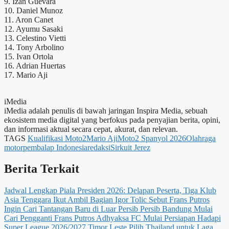
9. Izan Guevara
10. Daniel Munoz
11. Aron Canet
12. Ayumu Sasaki
13. Celestino Vietti
14. Tony Arbolino
15. Ivan Ortola
16. Adrian Huertas
17. Mario Aji
iMedia
iMedia adalah penulis di bawah jaringan Inspira Media, sebuah
ekosistem media digital yang berfokus pada penyajian berita, opini,
dan informasi aktual secara cepat, akurat, dan relevan.
TAGS
Kualifikasi Moto2
Mario Aji
Moto2 Spanyol 2026
Olahraga
motor
pembalap Indonesia
redaksi
Sirkuit Jerez
Berita Terkait
Jadwal Lengkap Piala Presiden 2026: Delapan Peserta, Tiga Klub
Asia Tenggara Ikut Ambil Bagian
Igor Tolic Sebut Frans Putros
Ingin Cari Tantangan Baru di Luar Persib
Persib Bandung Mulai
Cari Pengganti Frans Putros
Adhyaksa FC Mulai Persiapan Hadapi
Super League 2026/2027
Timor Leste Pilih Thailand untuk Laga