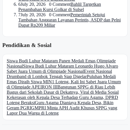
6
July 20, 2026 0 Comment
Bahlil Targetkan
Penambahan Kursi Golkar di Sulsel
7
July 20, 2026 0 Comment
Pemerintah Setujui
Tambahan Anggaran Layanan Perintis, ASDP dan Pelni
Dapat Rp209 Miliar
Pendidikan & Sosial
Siswa Budi Luhur Mataram Panen Medali Emas Olimpiade
Nasional
Siswa Budi Luhur Mataram Leonardo Hugo Alvaro
Sabet Juara Umum di Olimpiade Nasional
Event Nasional
Drumband di Lombok Tengah Siap Digelar
Puluhan Medali
Emas Diraih Siswa MIN1 Loteng, Kali Ini Sabet Juara Umum
di Olimpiade APEIRON III
Bangunan SPPG di Riau Lebih
Bagus dari Sekolah Dasar di Dekatnya, Viral di Media Sosial
Kekerasan oleh Kepala Desa Terhadap Guru Agama, DPRD
Loteng Beraksi
Guru Agama Dianiaya Kepala Desa, Bikin
Geram PGRI
GMPRI Minta APH Audit Khusus SPPG yang
Lapor Dua Warga di Loteng