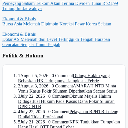
Pemegang Saham Telkom Akan Terima Dividen Tunai Rp21,99
Triliun, Ini Jadwalnya
Ekonomi & Bisnis
Bursa Asia Melemah Dipimpin Koreksi Pasar Korea Selatan
Ekonomi & Bisnis
Dolar AS Melemah dari Level Tertinggi di Tengah Harapan
Gencatan Senjata Timur Tengah
Politik & Hukum
1
August 5, 2026 0 Comment
Diduga Hakim yang
Bebaskan HK Jaringannya Jampidsus Febrie
2
August 3, 2026 0 Comment
AMARAH NTB Minta
Vonis Kasus Pokir Siluman Diperhatikan Secara Serius
3
July 22, 2026 0 Comment
Oknum Majelis Hakim
Diduga Jual Hukum Pada Kasus Dana Pokir Siluman
DPRD NTB
4
July 22, 2026 0 Comment
Pelayanan BPHTB Loteng
Dinilai Tidak Profesional
5
July 21, 2026 0 Comment
KPK Tunjukkan Tumpukan
Uang Hasil OTT Bupati Lobar