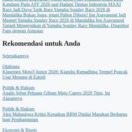
Kandang Piala AFF 2026 saat Hadapi Timnas Indonesia
MAXI
Race Jadi Daya Tarik Baru Yamaha Sunday Race 2026 di
Mandalika
Bukan Juara, tetapi Paling Diburu! Ing Asavanund Jadi
Magnet Yamaha Sunday Race 2026 di Mandalika
Ing Asavanund
Tampil Mengejutkan di Yamaha Sunday Race Mandalika, Disambut
Fans dengan Antusias
Rekomendasi untuk Anda
Selengkapnya
Olahraga
Klasemen Moto3 Junior 2026: Kiandra Ramadhipa Tempel Puncak
Usai Menang di Estoril
Politik & Hukum
Analis Sebut Peluang Gibran Maju Capres 2029 Tipis, Ini
Alasannya
Politik & Hukum
Aksi Mahasiswa Kritisi Kenaikan BBM Dinilai Masukan Berharga
bagi Pembangunan
Ekonomi & Bisnis