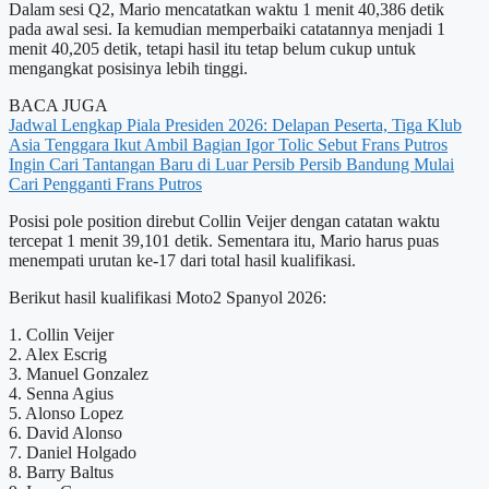
Dalam sesi Q2, Mario mencatatkan waktu 1 menit 40,386 detik
pada awal sesi. Ia kemudian memperbaiki catatannya menjadi 1
menit 40,205 detik, tetapi hasil itu tetap belum cukup untuk
mengangkat posisinya lebih tinggi.
BACA JUGA
Jadwal Lengkap Piala Presiden 2026: Delapan Peserta, Tiga Klub
Asia Tenggara Ikut Ambil Bagian
Igor Tolic Sebut Frans Putros
Ingin Cari Tantangan Baru di Luar Persib
Persib Bandung Mulai
Cari Pengganti Frans Putros
Posisi pole position direbut Collin Veijer dengan catatan waktu
tercepat 1 menit 39,101 detik. Sementara itu, Mario harus puas
menempati urutan ke-17 dari total hasil kualifikasi.
Berikut hasil kualifikasi Moto2 Spanyol 2026:
1. Collin Veijer
2. Alex Escrig
3. Manuel Gonzalez
4. Senna Agius
5. Alonso Lopez
6. David Alonso
7. Daniel Holgado
8. Barry Baltus