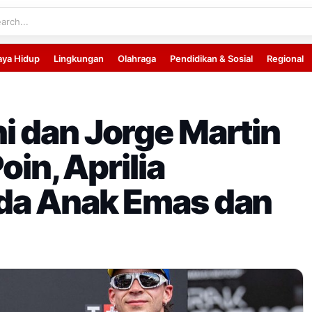
aya Hidup
Lingkungan
Olahraga
Pendidikan & Sosial
Regional
 dan Jorge Martin
oin, Aprilia
da Anak Emas dan