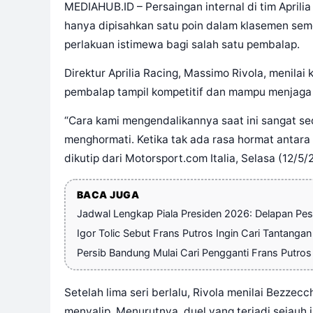
MEDIAHUB.ID – Persaingan internal di tim Aprili
hanya dipisahkan satu poin dalam klasemen seme
perlakuan istimewa bagi salah satu pembalap.
Direktur Aprilia Racing, Massimo Rivola, menilai 
pembalap tampil kompetitif dan mampu menjaga sp
“Cara kami mengendalikannya saat ini sangat se
menghormati. Ketika tak ada rasa hormat antara 
dikutip dari Motorsport.com Italia, Selasa (12/5/
BACA JUGA
Jadwal Lengkap Piala Presiden 2026: Delapan Pese
Igor Tolic Sebut Frans Putros Ingin Cari Tantangan
Persib Bandung Mulai Cari Pengganti Frans Putros
Setelah lima seri berlalu, Rivola menilai Bezzec
menyalip. Menurutnya, duel yang terjadi sejauh