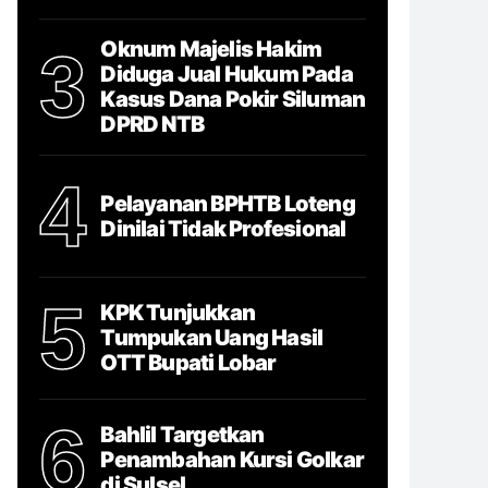
Oknum Majelis Hakim
3
Diduga Jual Hukum Pada
Kasus Dana Pokir Siluman
DPRD NTB
4
Pelayanan BPHTB Loteng
Dinilai Tidak Profesional
5
KPK Tunjukkan
Tumpukan Uang Hasil
OTT Bupati Lobar
6
Bahlil Targetkan
Penambahan Kursi Golkar
di Sulsel