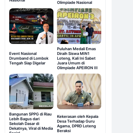
Nasional
Olimpiade Nasional
Puluhan Medali Emas
Event Nasional
Diraih Siswa MIN1
Drumband di Lombok
Loteng, Kali Ini Sabet
Tengah Siap Digelar
Juara Umum di
Olimpiade APEIRON III
Bangunan SPPG di Riau
Kekerasan oleh Kepala
Lebih Bagus dari
Desa Terhadap Guru
Sekolah Dasar di
Agama, DPRD Loteng
Dekatnya, Viral di Media
Beraksi