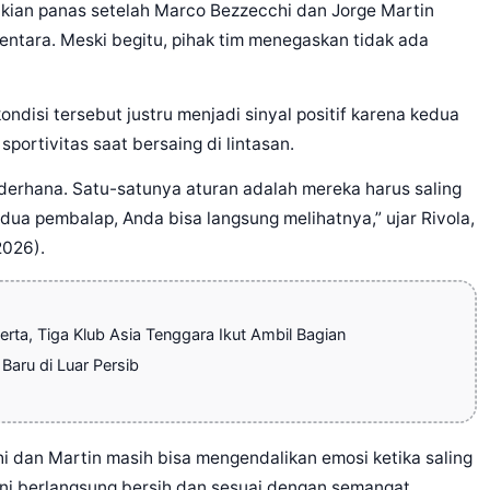
a kian panas setelah Marco Bezzecchi dan Jorge Martin
ntara. Meski begitu, pihak tim menegaskan tidak ada
kondisi tersebut justru menjadi sinyal positif karena kedua
ortivitas saat bersaing di lintasan.
derhana. Satu-satunya aturan adalah mereka harus saling
dua pembalap, Anda bisa langsung melihatnya,” ujar Rivola,
2026).
rta, Tiga Klub Asia Tenggara Ikut Ambil Bagian
 Baru di Luar Persib
chi dan Martin masih bisa mengendalikan emosi ketika saling
 ini berlangsung bersih dan sesuai dengan semangat