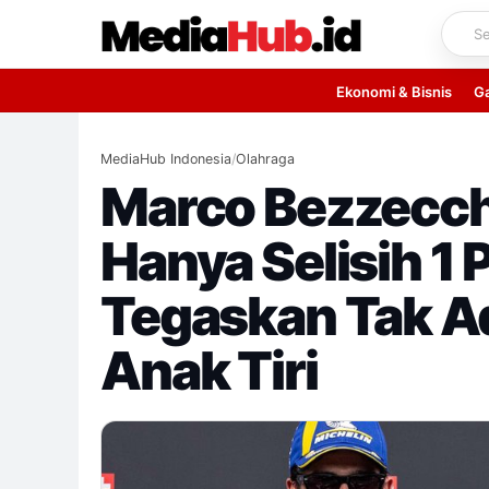
Skip
to
content
Ekonomi & Bisnis
G
MediaHub Indonesia
/
Olahraga
Marco Bezzecchi
Hanya Selisih 1 P
Tegaskan Tak A
Anak Tiri