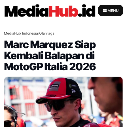
Skip
to
MENU
content
MediaHub Indonesia
/
Olahraga
Marc Marquez Siap
Kembali Balapan di
MotoGP Italia 2026