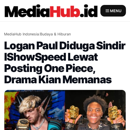
Skip
to
MENU
content
MediaHub Indonesia
/
Budaya & Hiburan
Logan Paul Diduga Sindir
IShowSpeed Lewat
Posting One Piece,
Drama Kian Memanas