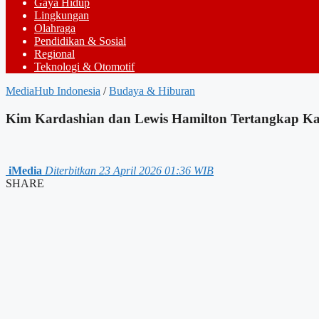
Gaya Hidup
Lingkungan
Olahraga
Pendidikan & Sosial
Regional
Teknologi & Otomotif
MediaHub Indonesia
/
Budaya & Hiburan
Kim Kardashian dan Lewis Hamilton Tertangkap Ka
iMedia
Diterbitkan 23 April 2026 01:36 WIB
SHARE