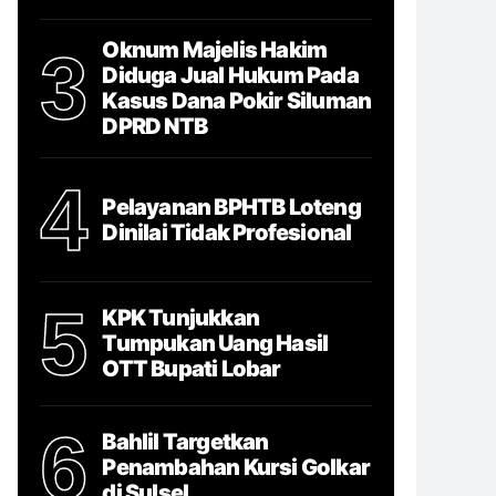
Oknum Majelis Hakim
3
Diduga Jual Hukum Pada
Kasus Dana Pokir Siluman
DPRD NTB
4
Pelayanan BPHTB Loteng
Dinilai Tidak Profesional
5
KPK Tunjukkan
Tumpukan Uang Hasil
OTT Bupati Lobar
6
Bahlil Targetkan
Penambahan Kursi Golkar
di Sulsel