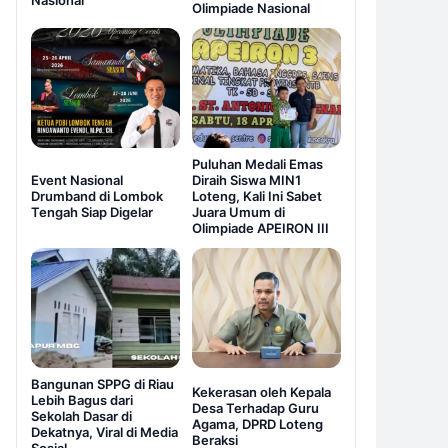
Nasional
Olimpiade Nasional
Puluhan Medali Emas
Event Nasional
Diraih Siswa MIN1
Drumband di Lombok
Loteng, Kali Ini Sabet
Tengah Siap Digelar
Juara Umum di
Olimpiade APEIRON III
Bangunan SPPG di Riau
Kekerasan oleh Kepala
Lebih Bagus dari
Desa Terhadap Guru
Sekolah Dasar di
Agama, DPRD Loteng
Dekatnya, Viral di Media
Beraksi