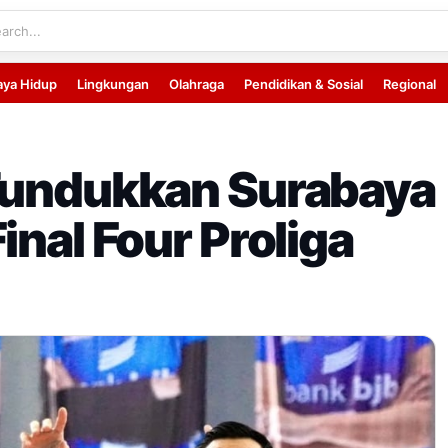
aya Hidup
Lingkungan
Olahraga
Pendidikan & Sosial
Regional
 Tundukkan Surabaya
inal Four Proliga