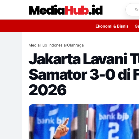
Skip
to
content
Ekonomi & Bisnis
G
MediaHub Indonesia
/
Olahraga
Jakarta Lavani
Samator 3-0 di F
2026