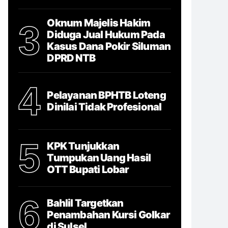
Oknum Majelis Hakim
3
Diduga Jual Hukum Pada
Kasus Dana Pokir Siluman
DPRD NTB
4
Pelayanan BPHTB Loteng
Dinilai Tidak Profesional
5
KPK Tunjukkan
Tumpukan Uang Hasil
OTT Bupati Lobar
6
Bahlil Targetkan
Penambahan Kursi Golkar
di Sulsel