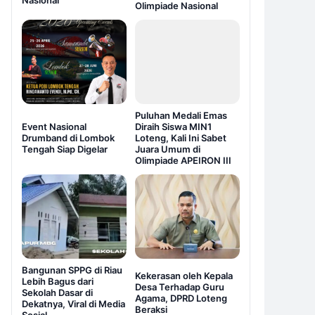
Nasional
Olimpiade Nasional
Puluhan Medali Emas
Event Nasional
Diraih Siswa MIN1
Drumband di Lombok
Loteng, Kali Ini Sabet
Tengah Siap Digelar
Juara Umum di
Olimpiade APEIRON III
Bangunan SPPG di Riau
Kekerasan oleh Kepala
Lebih Bagus dari
Desa Terhadap Guru
Sekolah Dasar di
Agama, DPRD Loteng
Dekatnya, Viral di Media
Beraksi