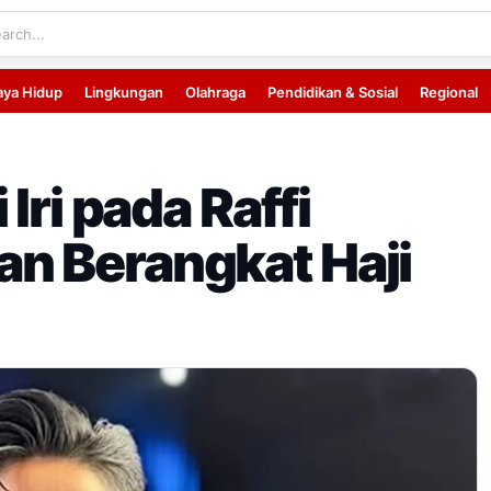
aya Hidup
Lingkungan
Olahraga
Pendidikan & Sosial
Regional
Iri pada Raffi
n Berangkat Haji