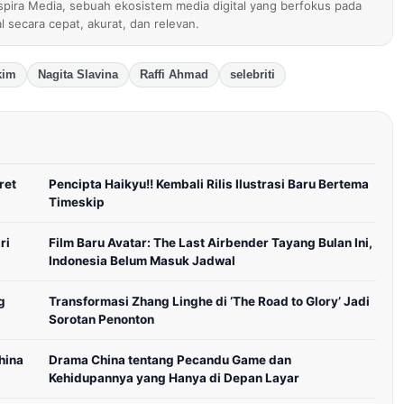
nspira Media, sebuah ekosistem media digital yang berfokus pada
al secara cepat, akurat, dan relevan.
kim
Nagita Slavina
Raffi Ahmad
selebriti
ret
Pencipta Haikyu!! Kembali Rilis Ilustrasi Baru Bertema
Timeskip
ri
Film Baru Avatar: The Last Airbender Tayang Bulan Ini,
Indonesia Belum Masuk Jadwal
g
Transformasi Zhang Linghe di ‘The Road to Glory’ Jadi
Sorotan Penonton
hina
Drama China tentang Pecandu Game dan
Kehidupannya yang Hanya di Depan Layar