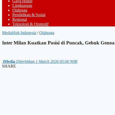
Gaya Hidup
Lingkungan
Olahraga
Pendidikan & Sosial
Regional
Teknologi & Otomotif
MediaHub Indonesia
/
Olahraga
Inter Milan Kuatkan Posisi di Puncak, Gebuk Genoa
iMedia
Diterbitkan 1 March 2026 05:00 WIB
SHARE