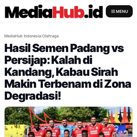
Skip
to
MENU
content
MediaHub Indonesia
/
Olahraga
Hasil Semen Padang vs
Persijap: Kalah di
Kandang, Kabau Sirah
Makin Terbenam di Zona
Degradasi!