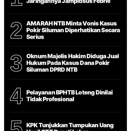
Jaringannya Jampidsus Febrie
2
AMARAH NTB Minta Vonis Kasus
Pokir Siluman Diperhatikan Secara
Serius
3
Oknum Majelis Hakim Diduga Jual
Hukum Pada Kasus Dana Pokir
Siluman DPRD NTB
4
Pelayanan BPHTB Loteng Dinilai
Tidak Profesional
5
KPK Tunjukkan Tumpukan Uang