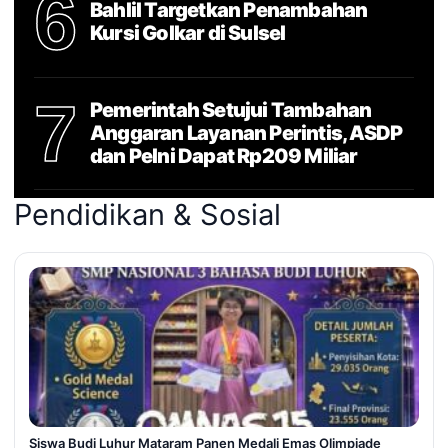
6
Bahlil Targetkan Penambahan
Kursi Golkar di Sulsel
7
Pemerintah Setujui Tambahan
Anggaran Layanan Perintis, ASDP
dan Pelni Dapat Rp209 Miliar
Pendidikan & Sosial
Siswa Budi Luhur Mataram Panen Medali Emas Olimpiade