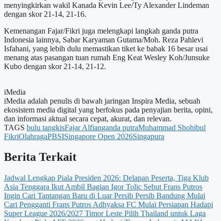
menyingkirkan wakil Kanada Kevin Lee/Ty Alexander Lindeman
dengan skor 21-14, 21-16.
Kemenangan Fajar/Fikri juga melengkapi langkah ganda putra
Indonesia lainnya, Sabar Karyaman Gutama/Moh. Reza Pahlevi
Isfahani, yang lebih dulu memastikan tiket ke babak 16 besar usai
menang atas pasangan tuan rumah Eng Keat Wesley Koh/Junsuke
Kubo dengan skor 21-14, 21-12.
iMedia
iMedia adalah penulis di bawah jaringan Inspira Media, sebuah
ekosistem media digital yang berfokus pada penyajian berita, opini,
dan informasi aktual secara cepat, akurat, dan relevan.
TAGS
bulu tangkis
Fajar Alfian
ganda putra
Muhammad Shohibul
Fikri
Olahraga
PBSI
Singapore Open 2026
Singapura
Berita Terkait
Jadwal Lengkap Piala Presiden 2026: Delapan Peserta, Tiga Klub
Asia Tenggara Ikut Ambil Bagian
Igor Tolic Sebut Frans Putros
Ingin Cari Tantangan Baru di Luar Persib
Persib Bandung Mulai
Cari Pengganti Frans Putros
Adhyaksa FC Mulai Persiapan Hadapi
Super League 2026/2027
Timor Leste Pilih Thailand untuk Laga