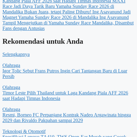
Kandang Piala AFF 2026 saat Hadapi Timnas Indonesia
MAXI
Race Jadi Daya Tarik Baru Yamaha Sunday Race 2026 di
Mandalika
Bukan Juara, tetapi Paling Diburu! Ing Asavanund Jadi
Magnet Yamaha Sunday Race 2026 di Mandalika
Ing Asavanund
Tampil Mengejutkan di Yamaha Sunday Race Mandalika, Disambut
Fans dengan Antusias
Rekomendasi untuk Anda
Selengkapnya
Olahraga
Igor Tolic Sebut Frans Putros Ingin Cari Tantangan Baru di Luar
Persib
Olahraga
Timor Leste Pilih Thailand untuk Laga Kandang Piala AFF 2026
saat Hadapi Timnas Indonesia
Olahraga
Resmi, Borneo FC Perpanjang Kontrak Nadeo Argawinata hingga
2029 dan Rivaldo Pakpahan sampai 2029
Teknologi & Otomotif
Spesifikasi Lenovo TA410, TWS Open-Ear Murah yang Cocok