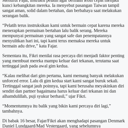
Menurut Fajar, instruksi pelatih agar bermain lebih cepat menjadi
kunci kebangkitan mereka. Ia menyebut pasangan Taiwan tampil
sangat aman, solid dalam bertahan, dan berbahaya saat melakukan
serangan balik.
“Pelatih terus instruksikan kami untuk bermain cepat karena mereka
menerapkan permainan bertahan lalu balik serang. Mereka
mempunyai permainan yang sangat safe dan penempatannya
menyulitkan hari ini, tapi kami terus memaksa mereka untuk
bermain adu drive,” kata Fajar.
Sementara itu, Fikri menilai rasa percaya diri menjadi faktor penting
yang membuat mereka mampu keluar dari tekanan, terutama saat
tertinggal jauh pada awal gim kedua.
“Kalau melihat dari gim pertama, kami memang banyak melakukan
unforced error. Lalu di gim kedua start kami sangat buruk sekali.
Tertinggal sangat jauh poinnya, tapi kami berusaha meyakinkan diri
sendiri dan partner bagaimana harus keluar dari tekanan ini dan
alhamdulillah, puji syukur berhasil,” ujar Fikri.
“Momentumnya itu balik yang bikin kami percaya diri lagi,”
tambahnya.
Di babak 16 besar, Fajar/Fikri akan menghadapi pasangan Denmark
Daniel Lundgaard/Mad Vestergaard, yang sebelumnya