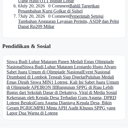
Uang Hasil OTT Bupati Lobar
6
July 20, 2026 0 Comment
Bahlil Targetkan
Penambahan Kursi Golkar di Sulsel
7
July 20, 2026 0 Comment
Pemerintah Setujui
Tambahan Anggaran Layanan Perintis, ASDP dan Pelni
Dapat Rp209 Miliar
Pendidikan & Sosial
Siswa Budi Luhur Mataram Panen Medali Emas Olimpiade
Nasional
Siswa Budi Luhur Mataram Leonardo Hugo Alvaro
Sabet Juara Umum di Olimpiade Nasional
Event Nasional
Drumband di Lombok Tengah Siap Digelar
Puluhan Medali
Emas Diraih Siswa MIN1 Loteng, Kali Ini Sabet Juara Umum
di Olimpiade APEIRON III
Bangunan SPPG di Riau Lebih
Bagus dari Sekolah Dasar di Dekatnya, Viral di Media Sosial
Kekerasan oleh Kepala Desa Terhadap Guru Agama, DPRD
Loteng Beraksi
Guru Agama Dianiaya Kepala Desa, Bikin
Geram PGRI
GMPRI Minta APH Audit Khusus SPPG yang
Lapor Dua Warga di Loteng