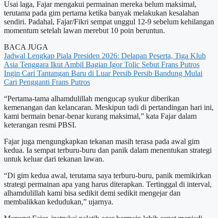
Usai laga, Fajar mengakui permainan mereka belum maksimal,
terutama pada gim pertama ketika banyak melakukan kesalahan
sendiri. Padahal, Fajar/Fikri sempat unggul 12-9 sebelum kehilangan
momentum setelah lawan merebut 10 poin beruntun.
BACA JUGA
Jadwal Lengkap Piala Presiden 2026: Delapan Peserta, Tiga Klub
Asia Tenggara Ikut Ambil Bagian
Igor Tolic Sebut Frans Putros
Ingin Cari Tantangan Baru di Luar Persib
Persib Bandung Mulai
Cari Pengganti Frans Putros
“Pertama-tama alhamdulillah mengucap syukur diberikan
kemenangan dan kelancaran. Meskipun tadi di pertandingan hari ini,
kami bermain benar-benar kurang maksimal,” kata Fajar dalam
keterangan resmi PBSI.
Fajar juga mengungkapkan tekanan masih terasa pada awal gim
kedua. Ia sempat terburu-buru dan panik dalam menentukan strategi
untuk keluar dari tekanan lawan.
“Di gim kedua awal, terutama saya terburu-buru, panik memikirkan
strategi permainan apa yang harus diterapkan. Tertinggal di interval,
alhamdulillah kami bisa sedikit demi sedikit mengejar dan
membalikkan kedudukan,” ujarnya.