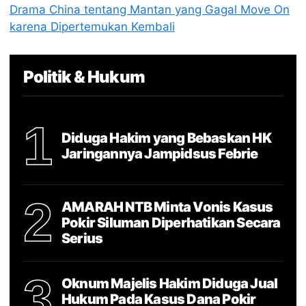
Drama China tentang Mantan yang Gagal Move On
karena Dipertemukan Kembali
Politik & Hukum
1
Diduga Hakim yang Bebaskan HK
Jaringannya Jampidsus Febrie
2
AMARAH NTB Minta Vonis Kasus
Pokir Siluman Diperhatikan Secara
Serius
3
Oknum Majelis Hakim Diduga Jual
Hukum Pada Kasus Dana Pokir