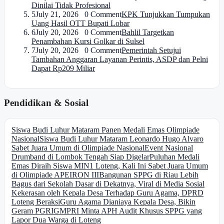
Dinilai Tidak Profesional
5
July 21, 2026 0 Comment
KPK Tunjukkan Tumpukan
Uang Hasil OTT Bupati Lobar
6
July 20, 2026 0 Comment
Bahlil Targetkan
Penambahan Kursi Golkar di Sulsel
7
July 20, 2026 0 Comment
Pemerintah Setujui
Tambahan Anggaran Layanan Perintis, ASDP dan Pelni
Dapat Rp209 Miliar
Pendidikan & Sosial
Siswa Budi Luhur Mataram Panen Medali Emas Olimpiade
Nasional
Siswa Budi Luhur Mataram Leonardo Hugo Alvaro
Sabet Juara Umum di Olimpiade Nasional
Event Nasional
Drumband di Lombok Tengah Siap Digelar
Puluhan Medali
Emas Diraih Siswa MIN1 Loteng, Kali Ini Sabet Juara Umum
di Olimpiade APEIRON III
Bangunan SPPG di Riau Lebih
Bagus dari Sekolah Dasar di Dekatnya, Viral di Media Sosial
Kekerasan oleh Kepala Desa Terhadap Guru Agama, DPRD
Loteng Beraksi
Guru Agama Dianiaya Kepala Desa, Bikin
Geram PGRI
GMPRI Minta APH Audit Khusus SPPG yang
Lapor Dua Warga di Loteng