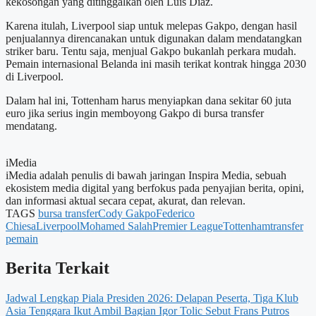
kekosongan yang ditinggalkan oleh Luis Diaz.
Karena itulah, Liverpool siap untuk melepas Gakpo, dengan hasil
penjualannya direncanakan untuk digunakan dalam mendatangkan
striker baru. Tentu saja, menjual Gakpo bukanlah perkara mudah.
Pemain internasional Belanda ini masih terikat kontrak hingga 2030
di Liverpool.
Dalam hal ini, Tottenham harus menyiapkan dana sekitar 60 juta
euro jika serius ingin memboyong Gakpo di bursa transfer
mendatang.
iMedia
iMedia adalah penulis di bawah jaringan Inspira Media, sebuah
ekosistem media digital yang berfokus pada penyajian berita, opini,
dan informasi aktual secara cepat, akurat, dan relevan.
TAGS
bursa transfer
Cody Gakpo
Federico
Chiesa
Liverpool
Mohamed Salah
Premier League
Tottenham
transfer
pemain
Berita Terkait
Jadwal Lengkap Piala Presiden 2026: Delapan Peserta, Tiga Klub
Asia Tenggara Ikut Ambil Bagian
Igor Tolic Sebut Frans Putros