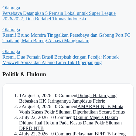
Olahraga
Persebaya Datangkan 5 Pemain Lokal untuk Super League
2026/2027, Dua Berlabel Timnas Indonesia
Olahraga
Resmi! Bruno Moreira Tinggalkan Persebaya dan Gabung Port FC
Thailand, Main Bareng Asnawi Mangkualam
Olahraga
Resmi, Dua Pemain Brasil Berpisah dengan Persija: Kontrak
Maxwell Souza dan Allano Lima Tak Diperpanjang
Politik & Hukum
1
August 5, 2026 0 Comment
Diduga Hakim yang
Bebaskan HK Jaringannya Jampidsus Febrie
2
August 3, 2026 0 Comment
AMARAH NTB Minta
Vonis Kasus Pokir Siluman Diperhatikan Secara Serius
3
July 22, 2026 0 Comment
Oknum Majelis Hakim
Diduga Jual Hukum Pada Kasus Dana Pokir Siluman
DPRD NTB
4
July 22, 2026 0 Comment
Pelayanan BPHTB Loteng