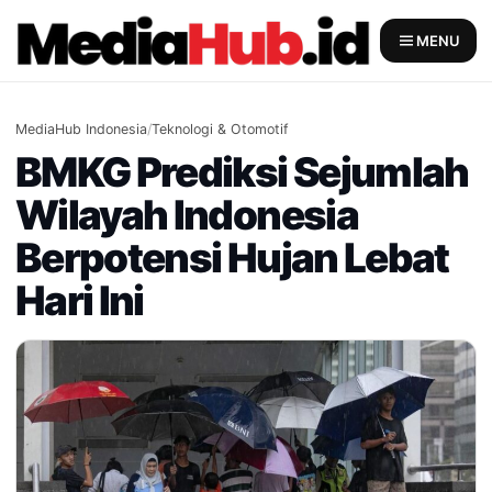
Skip
to
MENU
content
MediaHub Indonesia
/
Teknologi & Otomotif
BMKG Prediksi Sejumlah
Wilayah Indonesia
Berpotensi Hujan Lebat
Hari Ini