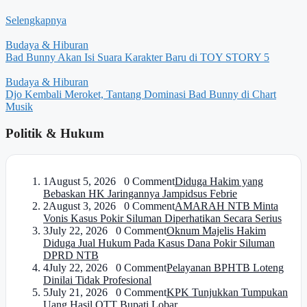
Selengkapnya
Budaya & Hiburan
Bad Bunny Akan Isi Suara Karakter Baru di TOY STORY 5
Budaya & Hiburan
Djo Kembali Meroket, Tantang Dominasi Bad Bunny di Chart
Musik
Politik & Hukum
1
August 5, 2026 0 Comment
Diduga Hakim yang
Bebaskan HK Jaringannya Jampidsus Febrie
2
August 3, 2026 0 Comment
AMARAH NTB Minta
Vonis Kasus Pokir Siluman Diperhatikan Secara Serius
3
July 22, 2026 0 Comment
Oknum Majelis Hakim
Diduga Jual Hukum Pada Kasus Dana Pokir Siluman
DPRD NTB
4
July 22, 2026 0 Comment
Pelayanan BPHTB Loteng
Dinilai Tidak Profesional
5
July 21, 2026 0 Comment
KPK Tunjukkan Tumpukan
Uang Hasil OTT Bupati Lobar