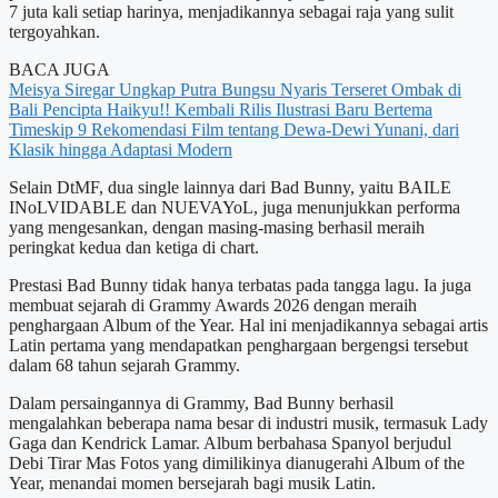
7 juta kali setiap harinya, menjadikannya sebagai raja yang sulit
tergoyahkan.
BACA JUGA
Meisya Siregar Ungkap Putra Bungsu Nyaris Terseret Ombak di
Bali
Pencipta Haikyu!! Kembali Rilis Ilustrasi Baru Bertema
Timeskip
9 Rekomendasi Film tentang Dewa-Dewi Yunani, dari
Klasik hingga Adaptasi Modern
Selain DtMF, dua single lainnya dari Bad Bunny, yaitu BAILE
INoLVIDABLE dan NUEVAYoL, juga menunjukkan performa
yang mengesankan, dengan masing-masing berhasil meraih
peringkat kedua dan ketiga di chart.
Prestasi Bad Bunny tidak hanya terbatas pada tangga lagu. Ia juga
membuat sejarah di Grammy Awards 2026 dengan meraih
penghargaan Album of the Year. Hal ini menjadikannya sebagai artis
Latin pertama yang mendapatkan penghargaan bergengsi tersebut
dalam 68 tahun sejarah Grammy.
Dalam persaingannya di Grammy, Bad Bunny berhasil
mengalahkan beberapa nama besar di industri musik, termasuk Lady
Gaga dan Kendrick Lamar. Album berbahasa Spanyol berjudul
Debi Tirar Mas Fotos yang dimilikinya dianugerahi Album of the
Year, menandai momen bersejarah bagi musik Latin.