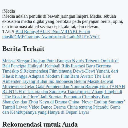
iMedia
iMedia adalah penulis di bawah jaringan Inspira Media, sebuah
ekosistem media digital yang berfokus pada penyajian berita, opini,
dan informasi aktual secara cepat, akurat, dan relevan.
TAGS
Bad Bunny
BAILE INoLVIDABLE
chart
musik
DtMF
Grammy Awards
musik Latin
NUEVAYoL
Berita Terkait
Meisya Siregar Ungkap Putra Bungsu Nyaris Terseret Ombak di
Bali
Pencipta Haikyu!! Kembali Rilis Ilustrasi Baru Bertema
Timeskip
9 Rekomendasi Film tentang Dewa-Dewi Yunani, dari
Klasik hingga Adaptasi Modern
Film Baru Avatar: The Last
Airbender Tayang Bulan Ini, Indonesia Belum Masuk Jadwal
Movieverse Gelar Gala Premiere dan Nonton Bareng Film TANAH
RUNTUH di Jakarta dan Surabaya
Transformasi Zhang Linghe di
‘The Road to Glory’ Jadi Sorotan Penonton
Chemistry Bao
Shang’en dan Zhou Keyu di Drama China ‘Never Ending Summer’
Tampil Lewat Video Dance
Drama China tentang Pecandu Game
dan Kehidupannya yang Hanya di Depan Layar
Rekomendasi untuk Anda