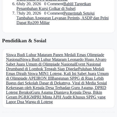
6
July 20, 2026 0 Comment
Bahlil Targetkan
Penambahan Kursi Golkar di Sulsel
7
July 20, 2026 0 Comment
Pemerintah Setujui
Tambahan Anggaran Layanan Perintis, ASDP dan Pelni
Dapat Rp209 Miliar
Pendidikan & Sosial
Siswa Budi Luhur Mataram Panen Medali Emas Olimpiade
Nasional
Siswa Budi Luhur Mataram Leonardo Hugo Alvaro
Sabet Juara Umum di Olimpiade Nasional
Event Nasional
Drumband di Lombok Tengah Siap Digelar
Puluhan Medali
Emas Diraih Siswa MIN1 Loteng, Kali Ini Sabet Juara Umum
di Olimpiade APEIRON III
Bangunan SPPG di Riau Lebih
Bagus dari Sekolah Dasar di Dekatnya, Viral di Media Sosial
Kekerasan oleh Kepala Desa Terhadap Guru Agama, DPRD
Loteng Beraksi
Guru Agama Dianiaya Kepala Desa, Bikin
Geram PGRI
GMPRI Minta APH Audit Khusus SPPG yang
Lapor Dua Warga di Loteng