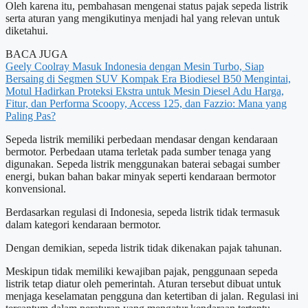
Oleh karena itu, pembahasan mengenai status pajak sepeda listrik
serta aturan yang mengikutinya menjadi hal yang relevan untuk
diketahui.
BACA JUGA
Geely Coolray Masuk Indonesia dengan Mesin Turbo, Siap
Bersaing di Segmen SUV Kompak
Era Biodiesel B50 Mengintai,
Motul Hadirkan Proteksi Ekstra untuk Mesin Diesel
Adu Harga,
Fitur, dan Performa Scoopy, Access 125, dan Fazzio: Mana yang
Paling Pas?
Sepeda listrik memiliki perbedaan mendasar dengan kendaraan
bermotor. Perbedaan utama terletak pada sumber tenaga yang
digunakan. Sepeda listrik menggunakan baterai sebagai sumber
energi, bukan bahan bakar minyak seperti kendaraan bermotor
konvensional.
Berdasarkan regulasi di Indonesia, sepeda listrik tidak termasuk
dalam kategori kendaraan bermotor.
Dengan demikian, sepeda listrik tidak dikenakan pajak tahunan.
Meskipun tidak memiliki kewajiban pajak, penggunaan sepeda
listrik tetap diatur oleh pemerintah. Aturan tersebut dibuat untuk
menjaga keselamatan pengguna dan ketertiban di jalan. Regulasi ini