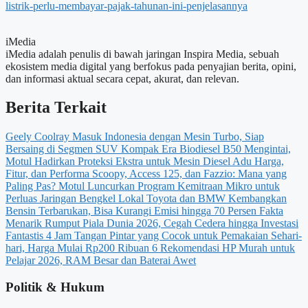
listrik-perlu-membayar-pajak-tahunan-ini-penjelasannya
iMedia
iMedia adalah penulis di bawah jaringan Inspira Media, sebuah
ekosistem media digital yang berfokus pada penyajian berita, opini,
dan informasi aktual secara cepat, akurat, dan relevan.
Berita Terkait
Geely Coolray Masuk Indonesia dengan Mesin Turbo, Siap
Bersaing di Segmen SUV Kompak
Era Biodiesel B50 Mengintai,
Motul Hadirkan Proteksi Ekstra untuk Mesin Diesel
Adu Harga,
Fitur, dan Performa Scoopy, Access 125, dan Fazzio: Mana yang
Paling Pas?
Motul Luncurkan Program Kemitraan Mikro untuk
Perluas Jaringan Bengkel Lokal
Toyota dan BMW Kembangkan
Bensin Terbarukan, Bisa Kurangi Emisi hingga 70 Persen
Fakta
Menarik Rumput Piala Dunia 2026, Cegah Cedera hingga Investasi
Fantastis
4 Jam Tangan Pintar yang Cocok untuk Pemakaian Sehari-
hari, Harga Mulai Rp200 Ribuan
6 Rekomendasi HP Murah untuk
Pelajar 2026, RAM Besar dan Baterai Awet
Politik & Hukum