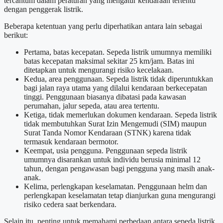
tercantum dalam peraturan yang mengatur kendaraan tertentu
dengan penggerak listrik.
Beberapa ketentuan yang perlu diperhatikan antara lain sebagai
berikut:
Pertama, batas kecepatan. Sepeda listrik umumnya memiliki
batas kecepatan maksimal sekitar 25 km/jam. Batas ini
ditetapkan untuk mengurangi risiko kecelakaan.
Kedua, area penggunaan. Sepeda listrik tidak diperuntukkan
bagi jalan raya utama yang dilalui kendaraan berkecepatan
tinggi. Penggunaan biasanya dibatasi pada kawasan
perumahan, jalur sepeda, atau area tertentu.
Ketiga, tidak memerlukan dokumen kendaraan. Sepeda listrik
tidak membutuhkan Surat Izin Mengemudi (SIM) maupun
Surat Tanda Nomor Kendaraan (STNK) karena tidak
termasuk kendaraan bermotor.
Keempat, usia pengguna. Penggunaan sepeda listrik
umumnya disarankan untuk individu berusia minimal 12
tahun, dengan pengawasan bagi pengguna yang masih anak-
anak.
Kelima, perlengkapan keselamatan. Penggunaan helm dan
perlengkapan keselamatan tetap dianjurkan guna mengurangi
risiko cedera saat berkendara.
Selain itu, penting untuk memahami perbedaan antara sepeda listrik