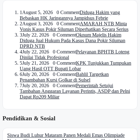
1
August 5, 2026 0 Comment
Diduga Hakim yang
Bebaskan HK Jaringannya Jampidsus Febrie
2
August 3, 2026 0 Comment
AMARAH NTB Minta
Vonis Kasus Pokir Siluman Diperhatikan Secara Serius
3
July 22, 2026 0 Comment
Oknum Majelis Hakim
Diduga Jual Hukum Pada Kasus Dana Pokir Siluman
DPRD NTB
4
July 22, 2026 0 Comment
Pelayanan BPHTB Loteng
Dinilai Tidak Profesional
5
July 21, 2026 0 Comment
KPK Tunjukkan Tumpukan
Uang Hasil OTT Bupati Lobar
6
July 20, 2026 0 Comment
Bahlil Targetkan
Penambahan Kursi Golkar di Sulsel
7
July 20, 2026 0 Comment
Pemerintah Setujui
Tambahan Anggaran Layanan Perintis, ASDP dan Pelni
Dapat Rp209 Miliar
Pendidikan & Sosial
Siswa Budi Luhur Mataram Panen Medali Emas Olimpiade