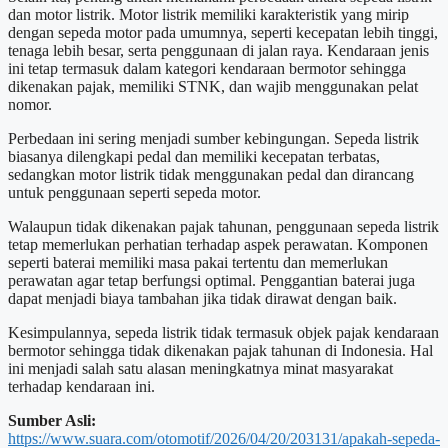
dan motor listrik. Motor listrik memiliki karakteristik yang mirip
dengan sepeda motor pada umumnya, seperti kecepatan lebih tinggi,
tenaga lebih besar, serta penggunaan di jalan raya. Kendaraan jenis
ini tetap termasuk dalam kategori kendaraan bermotor sehingga
dikenakan pajak, memiliki STNK, dan wajib menggunakan pelat
nomor.
Perbedaan ini sering menjadi sumber kebingungan. Sepeda listrik
biasanya dilengkapi pedal dan memiliki kecepatan terbatas,
sedangkan motor listrik tidak menggunakan pedal dan dirancang
untuk penggunaan seperti sepeda motor.
Walaupun tidak dikenakan pajak tahunan, penggunaan sepeda listrik
tetap memerlukan perhatian terhadap aspek perawatan. Komponen
seperti baterai memiliki masa pakai tertentu dan memerlukan
perawatan agar tetap berfungsi optimal. Penggantian baterai juga
dapat menjadi biaya tambahan jika tidak dirawat dengan baik.
Kesimpulannya, sepeda listrik tidak termasuk objek pajak kendaraan
bermotor sehingga tidak dikenakan pajak tahunan di Indonesia. Hal
ini menjadi salah satu alasan meningkatnya minat masyarakat
terhadap kendaraan ini.
Sumber Asli:
https://www.suara.com/otomotif/2026/04/20/203131/apakah-sepeda-