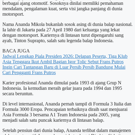
berbagai ajang otomotif. Sosoknya dinilai memiliki pemahaman
mendalam, pengalaman kuat, serta visi jangka panjang di dunia
motorsport.
Nama Ananda Mikola bukanlah sosok asing di dunia balap nasional.
Ia lahir di Jakarta pada 27 April 1980 dari keluarga yang lekat
dengan motorsport. Kariernya di lintasan turut dipengaruhi sang
ayah, Tinton Suprapto, salah satu legenda balap Indonesia.
BACA JUGA
Jadwal Lengkap Piala Presiden 2026: Delapan Peserta, Tiga Klub
Asia Tenggara Ikut Ambil Bagian
Igor Tolic Sebut Frans Putros
Ingin Cari Tantangan Baru di Luar Persib
Persib Bandung Mulai
Cari Pengganti Frans Putros
Karier profesional Ananda dimulai pada 1993 di ajang Grup N
Indonesia. Ia kemudian meraih gelar juara pada 1994 dan 1995
secara beruntun.
Di level internasional, Ananda pernah tampil di Formula 3 Italia dan
Formula 3000 Eropa. Pencapaian terbaiknya diraih saat menjuarai
Asia Formula 3 bersama A1 Team Indonesia pada 2005, yang
menjadi salah satu puncak kariernya di lintasan balap.
Setelah pensiun dari dunia balap, Ananda terlibat dalam manajemen