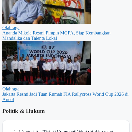
Olahraga
Ananda Mikola Resmi Pimpin MGPA, Siap Kembangkan
Mandalika dan Talenta Lokal
Olahraga
Jakarta Resmi Jadi Tuan Rumah FIA Rallycross World Cup 2026 di
Ancol
Politik & Hukum
1
August 5, 2026 0 Comment
Diduga Hakim yang