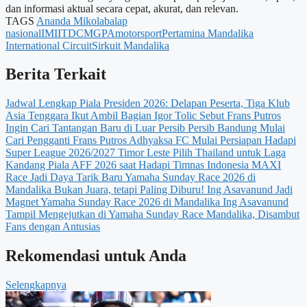
dan informasi aktual secara cepat, akurat, dan relevan.
TAGS
Ananda Mikola
balap
nasional
IMI
ITDC
MGPA
motorsport
Pertamina Mandalika
International Circuit
Sirkuit Mandalika
Berita Terkait
Jadwal Lengkap Piala Presiden 2026: Delapan Peserta, Tiga Klub
Asia Tenggara Ikut Ambil Bagian
Igor Tolic Sebut Frans Putros
Ingin Cari Tantangan Baru di Luar Persib
Persib Bandung Mulai
Cari Pengganti Frans Putros
Adhyaksa FC Mulai Persiapan Hadapi
Super League 2026/2027
Timor Leste Pilih Thailand untuk Laga
Kandang Piala AFF 2026 saat Hadapi Timnas Indonesia
MAXI
Race Jadi Daya Tarik Baru Yamaha Sunday Race 2026 di
Mandalika
Bukan Juara, tetapi Paling Diburu! Ing Asavanund Jadi
Magnet Yamaha Sunday Race 2026 di Mandalika
Ing Asavanund
Tampil Mengejutkan di Yamaha Sunday Race Mandalika, Disambut
Fans dengan Antusias
Rekomendasi untuk Anda
Selengkapnya