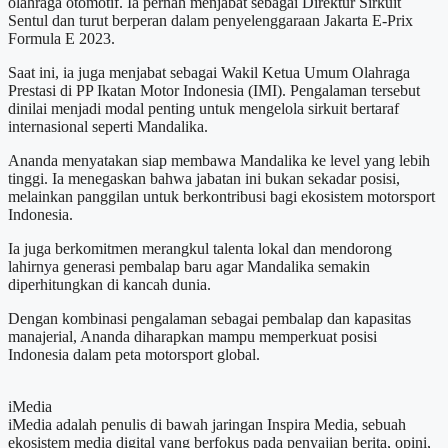
olahraga otomotif. Ia pernah menjabat sebagai Direktur Sirkuit
Sentul dan turut berperan dalam penyelenggaraan Jakarta E-Prix
Formula E 2023.
Saat ini, ia juga menjabat sebagai Wakil Ketua Umum Olahraga
Prestasi di PP Ikatan Motor Indonesia (IMI). Pengalaman tersebut
dinilai menjadi modal penting untuk mengelola sirkuit bertaraf
internasional seperti Mandalika.
Ananda menyatakan siap membawa Mandalika ke level yang lebih
tinggi. Ia menegaskan bahwa jabatan ini bukan sekadar posisi,
melainkan panggilan untuk berkontribusi bagi ekosistem motorsport
Indonesia.
Ia juga berkomitmen merangkul talenta lokal dan mendorong
lahirnya generasi pembalap baru agar Mandalika semakin
diperhitungkan di kancah dunia.
Dengan kombinasi pengalaman sebagai pembalap dan kapasitas
manajerial, Ananda diharapkan mampu memperkuat posisi
Indonesia dalam peta motorsport global.
iMedia
iMedia adalah penulis di bawah jaringan Inspira Media, sebuah
ekosistem media digital yang berfokus pada penyajian berita, opini,