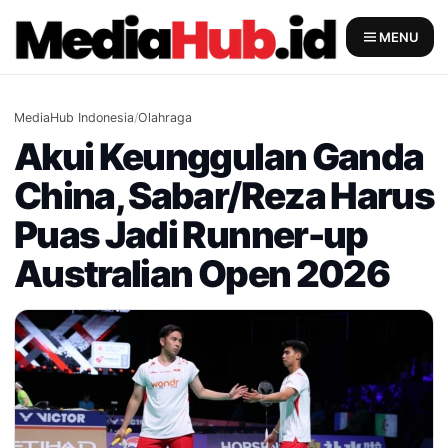
Skip
to
MENU
content
MediaHub Indonesia
/
Olahraga
Akui Keunggulan Ganda
China, Sabar/Reza Harus
Puas Jadi Runner-up
Australian Open 2026