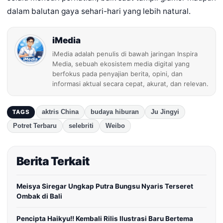
dalam balutan gaya sehari-hari yang lebih natural.
iMedia
iMedia adalah penulis di bawah jaringan Inspira
Media, sebuah ekosistem media digital yang
berfokus pada penyajian berita, opini, dan
informasi aktual secara cepat, akurat, dan relevan.
aktris China
budaya hiburan
Ju Jingyi
TAGS
Potret Terbaru
selebriti
Weibo
Berita Terkait
Meisya Siregar Ungkap Putra Bungsu Nyaris Terseret
Ombak di Bali
Pencipta Haikyu!! Kembali Rilis Ilustrasi Baru Bertema