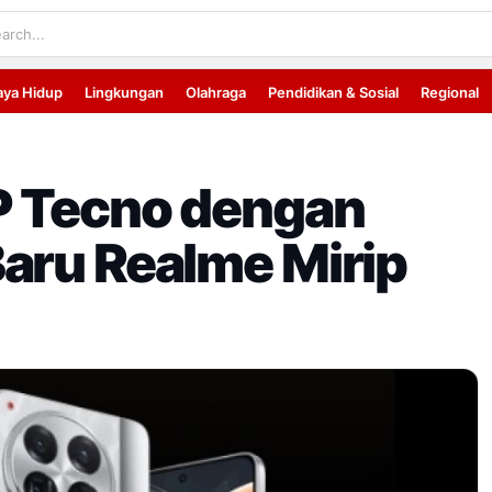
aya Hidup
Lingkungan
Olahraga
Pendidikan & Sosial
Regional
P Tecno dengan
aru Realme Mirip