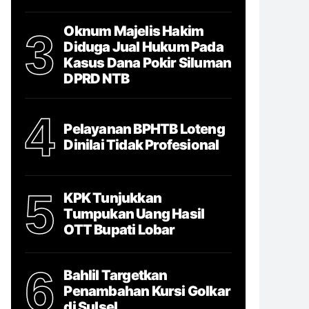
Oknum Majelis Hakim
3
Diduga Jual Hukum Pada
Kasus Dana Pokir Siluman
DPRD NTB
4
Pelayanan BPHTB Loteng
Dinilai Tidak Profesional
5
KPK Tunjukkan
Tumpukan Uang Hasil
OTT Bupati Lobar
6
Bahlil Targetkan
Penambahan Kursi Golkar
di Sulsel