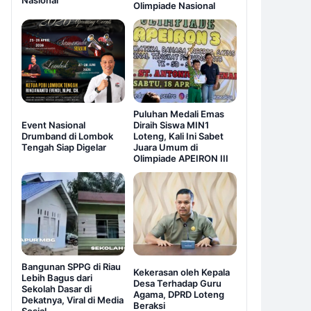
Nasional
Olimpiade Nasional
Puluhan Medali Emas
Event Nasional
Diraih Siswa MIN1
Drumband di Lombok
Loteng, Kali Ini Sabet
Tengah Siap Digelar
Juara Umum di
Olimpiade APEIRON III
Bangunan SPPG di Riau
Kekerasan oleh Kepala
Lebih Bagus dari
Desa Terhadap Guru
Sekolah Dasar di
Agama, DPRD Loteng
Dekatnya, Viral di Media
Beraksi