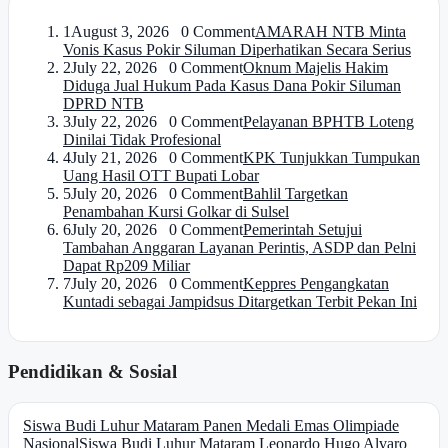
1
August 3, 2026 0 Comment
AMARAH NTB Minta
Vonis Kasus Pokir Siluman Diperhatikan Secara Serius
2
July 22, 2026 0 Comment
Oknum Majelis Hakim
Diduga Jual Hukum Pada Kasus Dana Pokir Siluman
DPRD NTB
3
July 22, 2026 0 Comment
Pelayanan BPHTB Loteng
Dinilai Tidak Profesional
4
July 21, 2026 0 Comment
KPK Tunjukkan Tumpukan
Uang Hasil OTT Bupati Lobar
5
July 20, 2026 0 Comment
Bahlil Targetkan
Penambahan Kursi Golkar di Sulsel
6
July 20, 2026 0 Comment
Pemerintah Setujui
Tambahan Anggaran Layanan Perintis, ASDP dan Pelni
Dapat Rp209 Miliar
7
July 20, 2026 0 Comment
Keppres Pengangkatan
Kuntadi sebagai Jampidsus Ditargetkan Terbit Pekan Ini
Pendidikan & Sosial
Siswa Budi Luhur Mataram Panen Medali Emas Olimpiade
Nasional
Siswa Budi Luhur Mataram Leonardo Hugo Alvaro