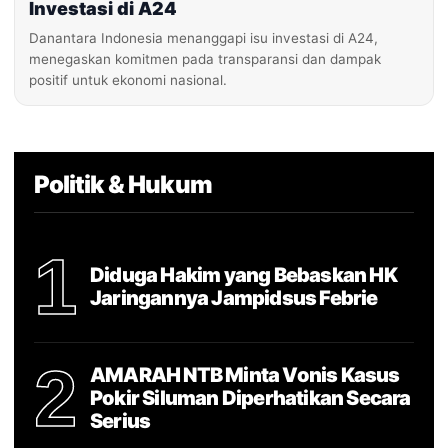
Investasi di A24
Danantara Indonesia menanggapi isu investasi di A24,
menegaskan komitmen pada transparansi dan dampak
positif untuk ekonomi nasional.
Politik & Hukum
1
Diduga Hakim yang Bebaskan HK
Jaringannya Jampidsus Febrie
2
AMARAH NTB Minta Vonis Kasus
Pokir Siluman Diperhatikan Secara
Serius