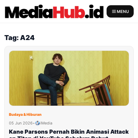
Skip
to
MENU
content
Tag: A24
Budaya & Hiburan
05 Jun 2026
•
iMedia
Kane Parsons Pernah Bikin Animasi Attack