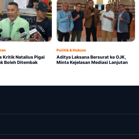
ran
Politik & Hukum
 Kritik Natalius Pigai
Aditya Laksana Bersurat ke OJK,
ak Boleh Ditembak
Minta Kejelasan Mediasi Lanjutan