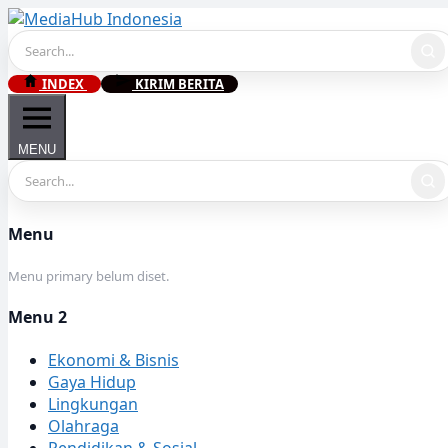
Skip
to
content
INDEX
KIRIM BERITA
MENU
Menu
Menu primary belum diset.
Menu 2
Ekonomi & Bisnis
Gaya Hidup
Lingkungan
Olahraga