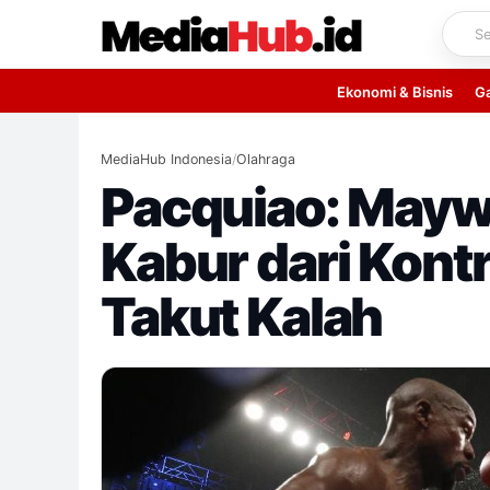
Skip
to
content
Ekonomi & Bisnis
G
MediaHub Indonesia
/
Olahraga
Pacquiao: Mayw
Kabur dari Kontr
Takut Kalah