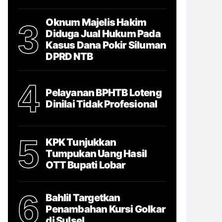
Oknum Majelis Hakim
3
Diduga Jual Hukum Pada
Kasus Dana Pokir Siluman
DPRD NTB
4
Pelayanan BPHTB Loteng
Dinilai Tidak Profesional
5
KPK Tunjukkan
Tumpukan Uang Hasil
OTT Bupati Lobar
6
Bahlil Targetkan
Penambahan Kursi Golkar
di Sulsel