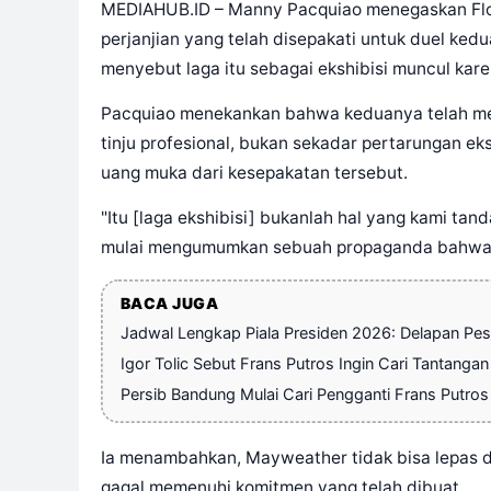
MEDIAHUB.ID – Manny Pacquiao menegaskan Floy
perjanjian yang telah disepakati untuk duel ke
menyebut laga itu sebagai ekshibisi muncul kar
Pacquiao menekankan bahwa keduanya telah me
tinju profesional, bukan sekadar pertarungan e
uang muka dari kesepakatan tersebut.
"Itu [laga ekshibisi] bukanlah hal yang kami t
mulai mengumumkan sebuah propaganda bahwa ini
BACA JUGA
Jadwal Lengkap Piala Presiden 2026: Delapan Pese
Igor Tolic Sebut Frans Putros Ingin Cari Tantangan
Persib Bandung Mulai Cari Pengganti Frans Putros
Ia menambahkan, Mayweather tidak bisa lepas da
gagal memenuhi komitmen yang telah dibuat.