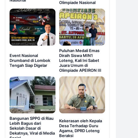
Nasional
Olimpiade Nasional
Puluhan Medali Emas
Event Nasional
Diraih Siswa MIN1
Drumband di Lombok
Loteng, Kali Ini Sabet
Tengah Siap Digelar
Juara Umum di
Olimpiade APEIRON III
Bangunan SPPG di Riau
Kekerasan oleh Kepala
Lebih Bagus dari
Desa Terhadap Guru
Sekolah Dasar di
Agama, DPRD Loteng
Dekatnya, Viral di Media
Beraksi