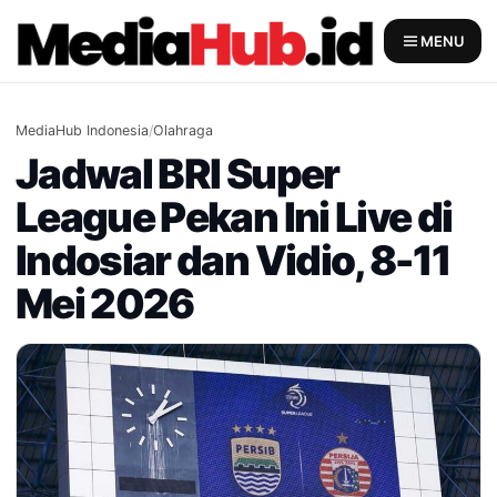
Skip
to
MENU
content
MediaHub Indonesia
/
Olahraga
Jadwal BRI Super
League Pekan Ini Live di
Indosiar dan Vidio, 8-11
Mei 2026