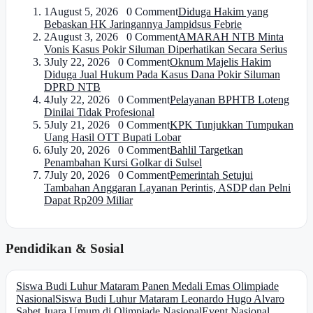
1
August 5, 2026 0 Comment
Diduga Hakim yang
Bebaskan HK Jaringannya Jampidsus Febrie
2
August 3, 2026 0 Comment
AMARAH NTB Minta
Vonis Kasus Pokir Siluman Diperhatikan Secara Serius
3
July 22, 2026 0 Comment
Oknum Majelis Hakim
Diduga Jual Hukum Pada Kasus Dana Pokir Siluman
DPRD NTB
4
July 22, 2026 0 Comment
Pelayanan BPHTB Loteng
Dinilai Tidak Profesional
5
July 21, 2026 0 Comment
KPK Tunjukkan Tumpukan
Uang Hasil OTT Bupati Lobar
6
July 20, 2026 0 Comment
Bahlil Targetkan
Penambahan Kursi Golkar di Sulsel
7
July 20, 2026 0 Comment
Pemerintah Setujui
Tambahan Anggaran Layanan Perintis, ASDP dan Pelni
Dapat Rp209 Miliar
Pendidikan & Sosial
Siswa Budi Luhur Mataram Panen Medali Emas Olimpiade
Nasional
Siswa Budi Luhur Mataram Leonardo Hugo Alvaro
Sabet Juara Umum di Olimpiade Nasional
Event Nasional