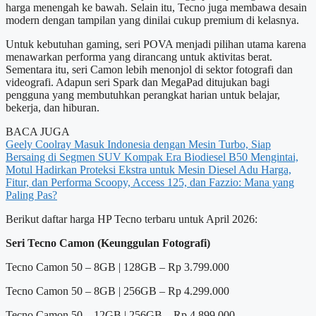
harga menengah ke bawah. Selain itu, Tecno juga membawa desain
modern dengan tampilan yang dinilai cukup premium di kelasnya.
Untuk kebutuhan gaming, seri POVA menjadi pilihan utama karena
menawarkan performa yang dirancang untuk aktivitas berat.
Sementara itu, seri Camon lebih menonjol di sektor fotografi dan
videografi. Adapun seri Spark dan MegaPad ditujukan bagi
pengguna yang membutuhkan perangkat harian untuk belajar,
bekerja, dan hiburan.
BACA JUGA
Geely Coolray Masuk Indonesia dengan Mesin Turbo, Siap
Bersaing di Segmen SUV Kompak
Era Biodiesel B50 Mengintai,
Motul Hadirkan Proteksi Ekstra untuk Mesin Diesel
Adu Harga,
Fitur, dan Performa Scoopy, Access 125, dan Fazzio: Mana yang
Paling Pas?
Berikut daftar harga HP Tecno terbaru untuk April 2026:
Seri Tecno Camon (Keunggulan Fotografi)
Tecno Camon 50 – 8GB | 128GB – Rp 3.799.000
Tecno Camon 50 – 8GB | 256GB – Rp 4.299.000
Tecno Camon 50 – 12GB | 256GB – Rp 4.899.000