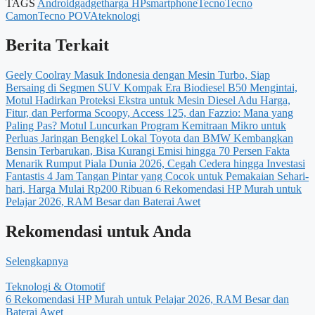
TAGS
Android
gadget
harga HP
smartphone
Tecno
Tecno
Camon
Tecno POVA
teknologi
Berita Terkait
Geely Coolray Masuk Indonesia dengan Mesin Turbo, Siap
Bersaing di Segmen SUV Kompak
Era Biodiesel B50 Mengintai,
Motul Hadirkan Proteksi Ekstra untuk Mesin Diesel
Adu Harga,
Fitur, dan Performa Scoopy, Access 125, dan Fazzio: Mana yang
Paling Pas?
Motul Luncurkan Program Kemitraan Mikro untuk
Perluas Jaringan Bengkel Lokal
Toyota dan BMW Kembangkan
Bensin Terbarukan, Bisa Kurangi Emisi hingga 70 Persen
Fakta
Menarik Rumput Piala Dunia 2026, Cegah Cedera hingga Investasi
Fantastis
4 Jam Tangan Pintar yang Cocok untuk Pemakaian Sehari-
hari, Harga Mulai Rp200 Ribuan
6 Rekomendasi HP Murah untuk
Pelajar 2026, RAM Besar dan Baterai Awet
Rekomendasi untuk Anda
Selengkapnya
Teknologi & Otomotif
6 Rekomendasi HP Murah untuk Pelajar 2026, RAM Besar dan
Baterai Awet