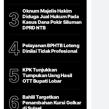
Oknum Majelis Hakim
3
Diduga Jual Hukum Pada
Kasus Dana Pokir Siluman
DPRD NTB
4
Pelayanan BPHTB Loteng
Dinilai Tidak Profesional
5
KPK Tunjukkan
Tumpukan Uang Hasil
OTT Bupati Lobar
6
Bahlil Targetkan
Penambahan Kursi Golkar
di Sulsel