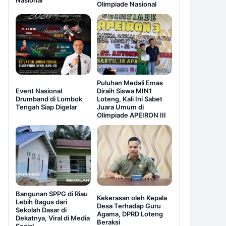
Nasional
Olimpiade Nasional
Puluhan Medali Emas
Event Nasional
Diraih Siswa MIN1
Drumband di Lombok
Loteng, Kali Ini Sabet
Tengah Siap Digelar
Juara Umum di
Olimpiade APEIRON III
Bangunan SPPG di Riau
Kekerasan oleh Kepala
Lebih Bagus dari
Desa Terhadap Guru
Sekolah Dasar di
Agama, DPRD Loteng
Dekatnya, Viral di Media
Beraksi