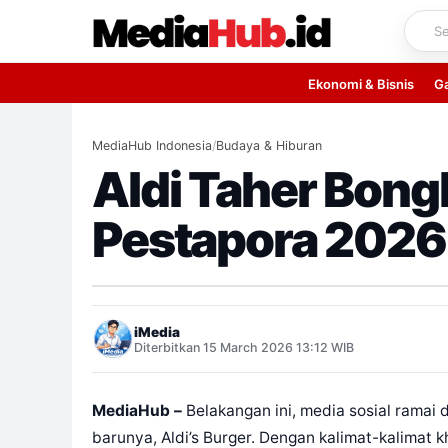
Skip
to
content
Ekonomi & Bisnis
G
MediaHub Indonesia
/
Budaya & Hiburan
Aldi Taher Bong
Pestapora 2026
iMedia
Diterbitkan 15 March 2026 13:12 WIB
MediaHub –
Belakangan ini, media sosial ramai
barunya, Aldi’s Burger. Dengan kalimat-kalimat k